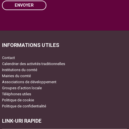
ENVOYER
Please
leave
this
field
INFORMATIONS UTILES
empty.
Contact
Calendrier des activités traditionnelles
Institutions du comté
Mairies du comté
Associations de développement
Groupes d’action locale
Téléphones utiles
Politique de cookie
Politique de confidentialité
LINK-URI RAPIDE