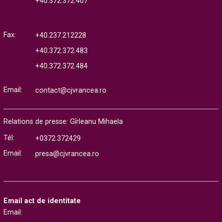
+40.372.372.407
Fax:
+40.237.212228
+40.372.372.483
+40.372.372.484
Email:
contact@cjvrancea.ro
Relations de presse: Gîrleanu Mihaela
Tél:
+0372.372429
Email:
presa@cjvrancea.ro
Email act de identitate
Email: