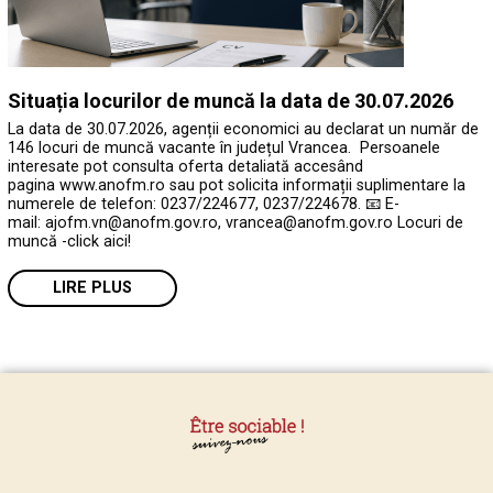
Situația locurilor de muncă la data de 30.07.2026
La data de 30.07.2026, agenții economici au declarat un număr de
146 locuri de muncă vacante în județul Vrancea. Persoanele
interesate pot consulta oferta detaliată accesând
pagina www.anofm.ro sau pot solicita informații suplimentare la
numerele de telefon: 0237/224677, 0237/224678. 📧 E-
mail: ajofm.vn@anofm.gov.ro, vrancea@anofm.gov.ro Locuri de
muncă -click aici!
LIRE PLUS