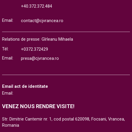
+40.372.372.484
Email:
contact@cjvrancea.ro
Relations de presse: Gîrleanu Mihaela
Tél:
+0372.372429
Email:
presa@cjvrancea.ro
Email act de identitate
Email:
VENEZ NOUS RENDRE VISITE!
Str. Dimitrie Cantemir nr. 1, cod postal 620098, Focsani, Vrancea,
Romania