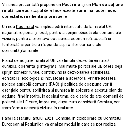
Viziunea prezentată propune un
Pact rural
și un
Plan de acțiune
rurală
, care au scopul de a face aceste
zone mai puternice,
conectate, reziliente și prospere
.
Un nou
Pact rural
va implica părţi interesate de la nivelul UE,
național, regional și local, pentru a sprijini obiectivele comune ale
viziunii, pentru a promova coeziunea economică, socială și
teritorială și pentru a răspunde aspirațiilor comune ale
comunităților rurale.
Planul de acțiune rurală al UE
va stimula dezvoltarea rurală
durabilă, coerentă și integrată. Mai multe politici ale UE oferă deja
sprijin zonelor rurale, contribuind la dezvoltarea echilibrată,
echitabilă, ecologică și inovatoare a acestora. Printre acestea,
politica agricolă comună (PAC) și politica de coeziune vor fi
esențiale pentru sprijinirea și punerea în aplicare a acestui plan de
acțiune, fiind însoțite, în același timp, de o serie de alte domenii de
politică ale UE care, împreună, după cum consideră Comisia, vor
transforma această viziune în realitate.
Până la sfârșitul anului 2021, Comisia, în colaborare cu Comitetul
European al Regiunilor, va analiza modul în care se pot realiza