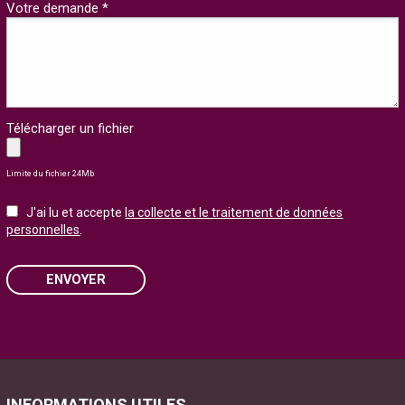
Votre demande *
Télécharger un fichier
Limite du fichier 24Mb
J'ai lu et accepte
la collecte et le traitement de données
personnelles
.
ENVOYER
Please
leave
this
field
INFORMATIONS UTILES
empty.