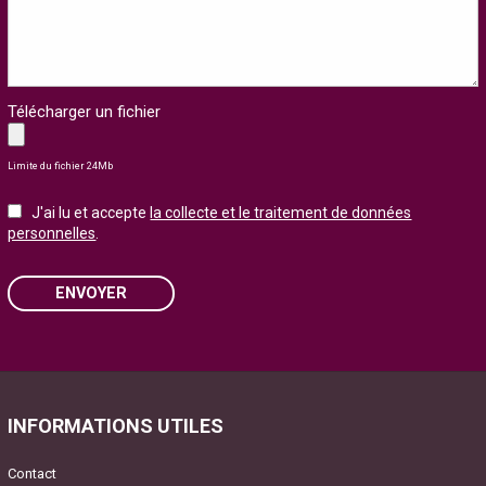
Télécharger un fichier
Limite du fichier 24Mb
J'ai lu et accepte
la collecte et le traitement de données
personnelles
.
ENVOYER
Please leave this field empty.
INFORMATIONS UTILES
Contact