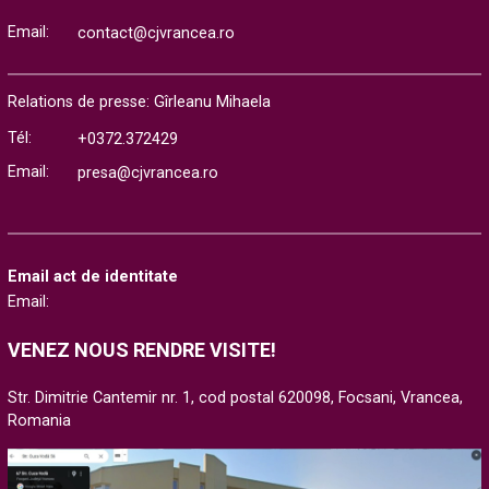
Email:
contact@cjvrancea.ro
Relations de presse: Gîrleanu Mihaela
Tél:
+0372.372429
Email:
presa@cjvrancea.ro
Email act de identitate
Email:
VENEZ NOUS RENDRE VISITE!
Str. Dimitrie Cantemir nr. 1, cod postal 620098, Focsani, Vrancea,
Romania