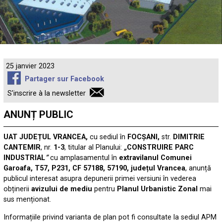
25 janvier 2023
Partager sur Facebook
S'inscrire à la newsletter
ANUNȚ PUBLIC
UAT JUDEȚUL VRANCEA,
cu sediul în
FOCȘANI,
str.
DIMITRIE
CANTEMIR
, nr.
1-3
, titular al Planului:
„
CONSTRUIRE PARC
INDUSTRIAL
”
cu amplasamentul în
extravilanul Comunei
Garoafa, T57, P231, CF 57188, 57190, județul Vrancea
, anunță
publicul interesat asupra depunerii primei versiuni în vederea
obținerii
avizului de mediu
pentru
Planul Urbanistic Zonal
mai
sus menționat.
Informațiile privind varianta de plan pot fi consultate la sediul APM