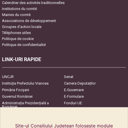
Calendrier des activités traditionnelles
Institutions du comté
Mairies du comté
Associations de développement
Groupes d’action locale
Téléphones utiles
Politique de cookie
Politique de confidentialité
LINK-URI RAPIDE
UNCJR
Senat
Instituția Prefectului Vrancea
Camera Deputaților
Primăria Focşani
E-Guvernare
Guvernul României
E-Formulare
Administrația Prezidențială a
Fonduri UE
României
Harta Județului
InfoCons – Protecția
Consumatorilor
Site-ul Consiliului Judetean folosește module