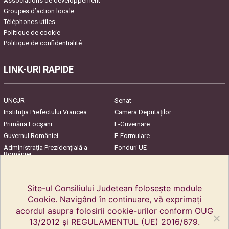
Associations de développement
Groupes d’action locale
Téléphones utiles
Politique de cookie
Politique de confidentialité
LINK-URI RAPIDE
UNCJR
Senat
Instituția Prefectului Vrancea
Camera Deputaților
Primăria Focşani
E-Guvernare
Guvernul României
E-Formulare
Administrația Prezidențială a
Fonduri UE
României
Harta Județului
InfoCons – Protecția
Consumatorilor
Site-ul Consiliului Judetean folosește module
Cookie. Navigând în continuare, vă exprimați
acordul asupra folosirii cookie-urilor conform OUG
13/2012 și REGULAMENTUL (UE) 2016/679.