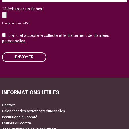
Télécharger un fichier
Limite du fichier 24Mb
J'ai lu et accepte
la collecte et le traitement de données
personnelles
.
ENVOYER
Please leave this field empty.
INFORMATIONS UTILES
Contact
Calendrier des activités traditionnelles
Institutions du comté
Mairies du comté