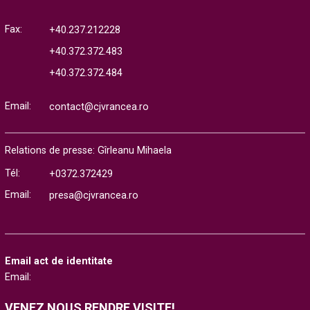
Fax:
+40.237.212228
+40.372.372.483
+40.372.372.484
Email:
contact@cjvrancea.ro
Relations de presse: Gîrleanu Mihaela
Tél:
+0372.372429
Email:
presa@cjvrancea.ro
Email act de identitate
Email:
VENEZ NOUS RENDRE VISITE!