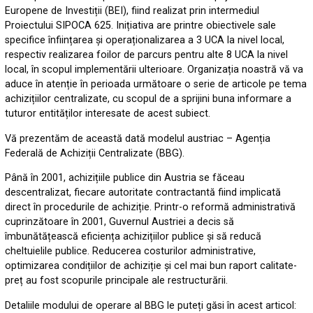
Europene de Investiții (BEI), fiind realizat prin intermediul
Proiectului SIPOCA 625. Inițiativa are printre obiectivele sale
specifice înființarea și operaționalizarea a 3 UCA la nivel local,
respectiv realizarea foilor de parcurs pentru alte 8 UCA la nivel
local, în scopul implementării ulterioare. Organizația noastră vă va
aduce în atenție în perioada următoare o serie de articole pe tema
achizițiilor centralizate, cu scopul de a sprijini buna informare a
tuturor entităților interesate de acest subiect.
Vă prezentăm de această dată modelul austriac – Agenția
Federală de Achiziții Centralizate (BBG).
Până în 2001, achizițiile publice din Austria se făceau
descentralizat, fiecare autoritate contractantă fiind implicată
direct în procedurile de achiziție. Printr-o reformă administrativă
cuprinzătoare în 2001, Guvernul Austriei a decis să
îmbunătățească eficiența achizițiilor publice și să reducă
cheltuielile publice. Reducerea costurilor administrative,
optimizarea condițiilor de achiziție și cel mai bun raport calitate-
preț au fost scopurile principale ale restructurării.
Detaliile modului de operare al BBG le puteți găsi în acest articol: