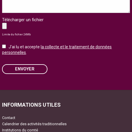
Télécharger un fichier
Limite du fichier 24Mb
J'ai lu et accepte
la collecte et le traitement de données
personnelles
.
ENVOYER
Please leave this field empty.
INFORMATIONS UTILES
Contact
Calendrier des activités traditionnelles
Institutions du comté