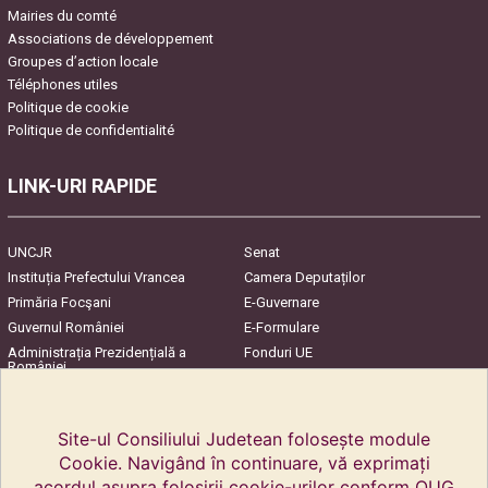
Mairies du comté
Associations de développement
Groupes d’action locale
Téléphones utiles
Politique de cookie
Politique de confidentialité
LINK-URI RAPIDE
UNCJR
Senat
Instituția Prefectului Vrancea
Camera Deputaților
Primăria Focşani
E-Guvernare
Guvernul României
E-Formulare
Administrația Prezidențială a
Fonduri UE
României
Harta Județului
InfoCons – Protecția
Consumatorilor
Site-ul Consiliului Judetean folosește module
Cookie. Navigând în continuare, vă exprimați
acordul asupra folosirii cookie-urilor conform OUG