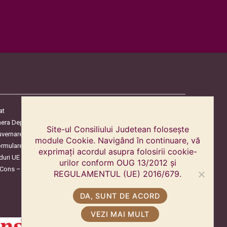
at
era Deputaților
Site-ul Consiliului Judetean folosește
uvernare
module Cookie. Navigând în continuare, vă
ormulare
exprimați acordul asupra folosirii cookie-
duri UE
urilor conform OUG 13/2012 și
oCons – Protecția Consumatorilor
REGULAMENTUL (UE) 2016/679.
DA, SUNT DE ACORD
VEZI MAI MULT