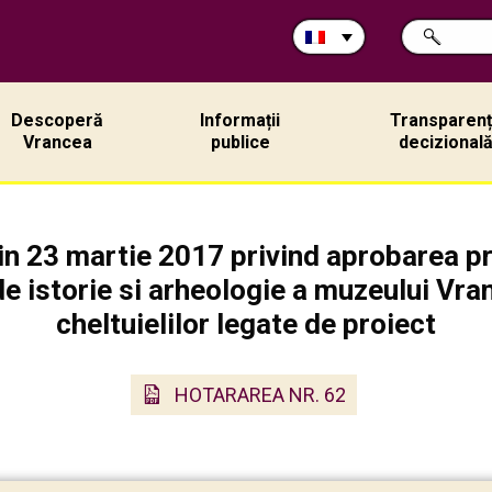
Rechercher
CHERCHER
sur
ce
site:
Descoperă
Informații
Transparen
Vrancea
publice
decizional
 23 martie 2017 privind aprobarea pro
de istorie si arheologie a muzeului Vran
cheltuielilor legate de proiect
HOTARAREA NR. 62