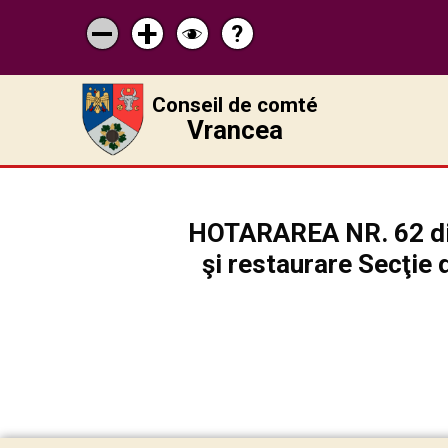
?
Pagina
Micșorează
Mărește
Schimbă
de
scrisul
scrisul
contrastul
ajutor
Conseil de comté
Vrancea
HOTARAREA NR. 62 din
şi restaurare Secţie 