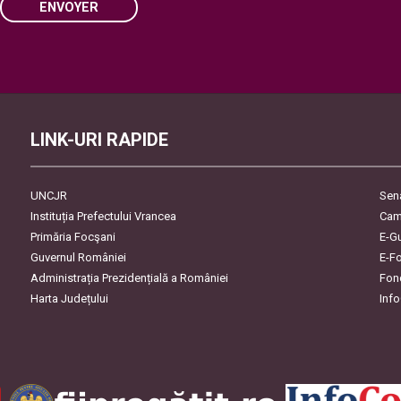
ENVOYER
Please leave this field empty.
LINK-URI RAPIDE
UNCJR
Sen
Instituția Prefectului Vrancea
Cam
Primăria Focşani
E-G
Guvernul României
E-F
Administrația Prezidențială a României
Fon
Harta Județului
Inf