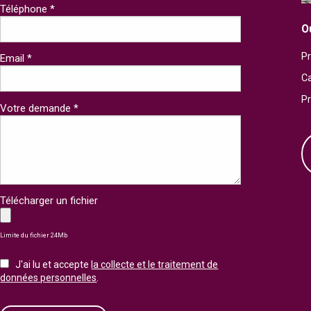
Téléphone *
O
Pr
Email *
Ca
P
Votre demande *
Télécharger un fichier
Limite du fichier 24Mb
J'ai lu et accepte
la collecte et le traitement de
données personnelles
.