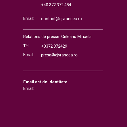
+40.372.372.484
Email:
contact@cjvrancea.ro
Relations de presse: Gîrleanu Mihaela
Tél:
+0372.372429
Email:
presa@cjvrancea.ro
Email act de identitate
Email: