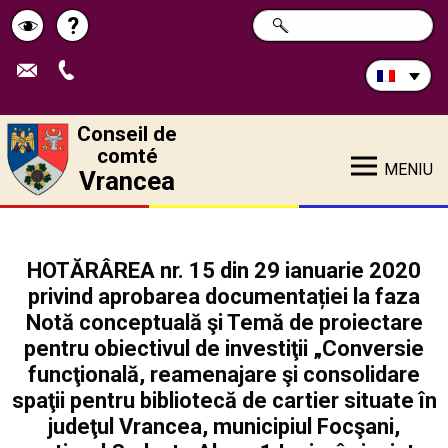
Rechercher
?
CHERCHER
Pagina
Schimbă
sur
ce
de
contrastul
site:
ajutor
Conseil de
comté
MENIU
Vrancea
HOTĂRÂREA nr. 15 din 29 ianuarie 2020
privind aprobarea documentației la faza
Notă conceptuală şi Temă de proiectare
pentru obiectivul de investiţii „Conversie
funcţională, reamenajare şi consolidare
spaţii pentru bibliotecă de cartier situate în
judeţul Vrancea, municipiul Focşani,