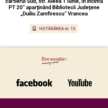
cartierul Sud, str. Aleea 1 Iunie, în incinta
PT 20” aparţinând Bibliotecii Judeţene
„Duiliu Zamfirescu” Vrancea
HOTĂRÂREA nr. 15