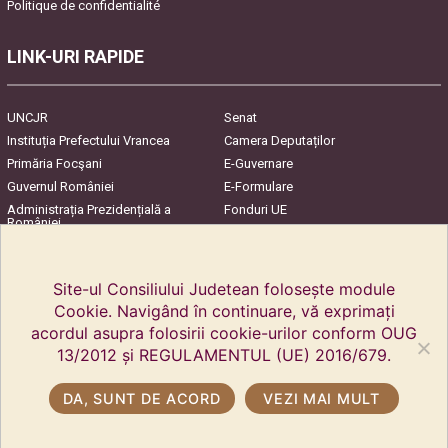
Politique de confidentialité
LINK-URI RAPIDE
UNCJR
Senat
Instituția Prefectului Vrancea
Camera Deputaților
Primăria Focşani
E-Guvernare
Guvernul României
E-Formulare
Administrația Prezidențială a
Fonduri UE
României
Harta Județului
InfoCons – Protecția
Consumatorilor
Site-ul Consiliului Judetean folosește module
Cookie. Navigând în continuare, vă exprimați
acordul asupra folosirii cookie-urilor conform OUG
13/2012 și REGULAMENTUL (UE) 2016/679.
DA, SUNT DE ACORD
VEZI MAI MULT