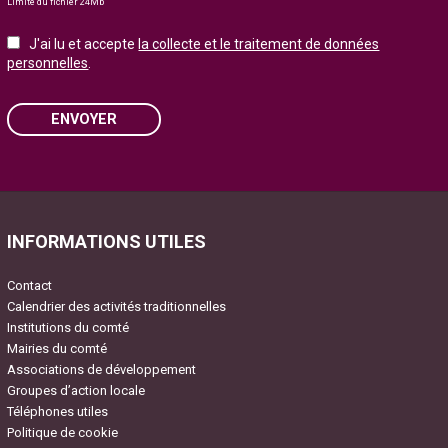
Limite du fichier 24Mb
J'ai lu et accepte
la collecte et le traitement de données
personnelles
.
ENVOYER
Please leave this field empty.
INFORMATIONS UTILES
Contact
Calendrier des activités traditionnelles
Institutions du comté
Mairies du comté
Associations de développement
Groupes d’action locale
Téléphones utiles
Politique de cookie