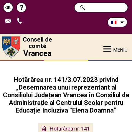
Rechercher
?
CHERCHER
Pagina
Schimbă
sur
ce
de
contrastul
site:
ajutor
Conseil de
comté
MENIU
Vrancea
Hotărârea nr. 141/3.07.2023 privind
„Desemnarea unui reprezentant al
Consiliului Județean Vrancea în Consiliul de
Administrație al Centrului Școlar pentru
Educație Incluziva “Elena Doamna”
Hotărârea nr. 141