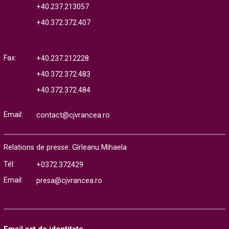
+40.237.213057
+40.372.372.407
Fax:
+40.237.212228
+40.372.372.483
+40.372.372.484
Email:
contact@cjvrancea.ro
Relations de presse: Gîrleanu Mihaela
Tél:
+0372.372429
Email:
presa@cjvrancea.ro