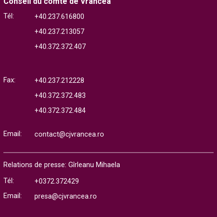
Conseil du comté de Vrancea
Tél:
+40.237.616800
+40.237.213057
+40.372.372.407
Fax:
+40.237.212228
+40.372.372.483
+40.372.372.484
Email:
contact@cjvrancea.ro
Relations de presse: Gîrleanu Mihaela
Tél:
+0372.372429
Email:
presa@cjvrancea.ro