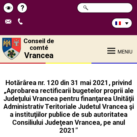
Rechercher
?
CHERCHER
Pagina
Schimbă
sur
ce
de
contrastul
site:
ajutor
Conseil de
comté
MENIU
Vrancea
Hotărârea nr. 120 din 31 mai 2021, privind
„Aprobarea rectificarii bugetelor proprii ale
Judeţului Vrancea pentru finanţarea Unităţii
Administrativ Teritoriale Judetul Vrancea şi
a instituţiilor publice de sub autoritatea
Consiliului Judeţean Vrancea, pe anul
2021”