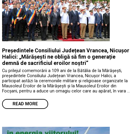
Președintele Consiliului Județean Vrancea, Nicușor
Halici: „Mărășești ne obligă să fim o generație
demnă de sacrificiul eroilor noștri”
Cu prilejul comemorării a 109 ani de la Bătălia de la Mărășești,
președintele Consiliului Județean Vrancea, Nicușor Halici, a
participat astăzi la ceremoniile militare și religioase organizate la
Mausoleul Eroilor de la Mărășești și la Mausoleul Eroilor din
Focșani, pentru a aduce un omagiu celor care au apărat, în vara …
READ MORE